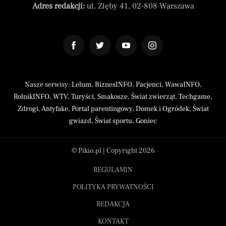
Adres redakcji:
ul. Zięby 41, 02-808 Warszawa
Nasze serwisy:
Lelum
,
BiznesINFO
,
Pacjenci
,
WawaINFO
,
RolnikINFO
,
WTV
,
Turyści
,
Smakosze
,
Świat zwierząt
,
Techgame
,
Zdrogi
,
Antyfake
,
Portal parentingowy
,
Domek i Ogródek
,
Świat
gwiazd
,
Świat sportu
,
Goniec
© Pikio.pl | Copyright 2026
REGULAMIN
POLITYKA PRYWATNOŚCI
REDAKCJA
KONTAKT