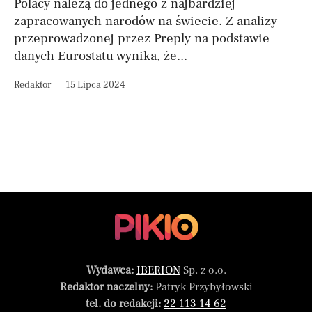
Polacy należą do jednego z najbardziej
zapracowanych narodów na świecie. Z analizy
przeprowadzonej przez Preply na podstawie
danych Eurostatu wynika, że...
Redaktor
15 Lipca 2024
Wydawca:
IBERION
Sp. z o.o.
Redaktor naczelny:
Patryk Przybyłowski
tel. do redakcji:
22 113 14 62