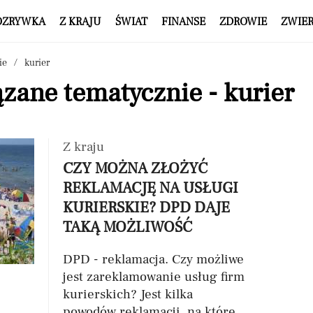
OZRYWKA
Z KRAJU
ŚWIAT
FINANSE
ZDROWIE
ZWIE
ie
kurier
zane tematycznie - kurier
Z kraju
CZY MOŻNA ZŁOŻYĆ
REKLAMACJĘ NA USŁUGI
KURIERSKIE? DPD DAJE
TAKĄ MOŻLIWOŚĆ
DPD - reklamacja. Czy możliwe
jest zareklamowanie usług firm
kurierskich? Jest kilka
powodów reklamacji, na które