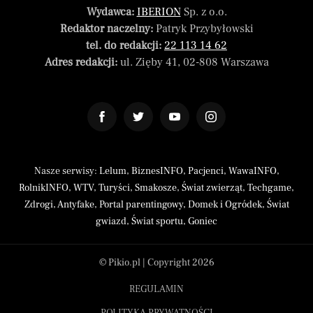
Wydawca:
IBERION
Sp. z o.o.
Redaktor naczelny:
Patryk Przybyłowski
tel. do redakcji:
22 113 14 62
Adres redakcji:
ul. Zięby 41, 02-808 Warszawa
Nasze serwisy:
Lelum
,
BiznesINFO
,
Pacjenci
,
WawaINFO
,
RolnikINFO
,
WTV
,
Turyści
,
Smakosze
,
Świat zwierząt
,
Techgame
,
Zdrogi
,
Antyfake
,
Portal parentingowy
,
Domek i Ogródek
,
Świat
gwiazd
,
Świat sportu
,
Goniec
© Pikio.pl | Copyright 2026
REGULAMIN