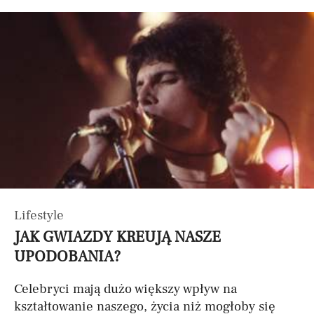
Lifestyle
JAK GWIAZDY KREUJĄ NASZE
UPODOBANIA?
Celebryci mają dużo większy wpływ na
kształtowanie naszego, życia niż mogłoby się