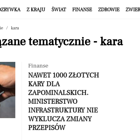
OZRYWKA
Z KRAJU
ŚWIAT
FINANSE
ZDROWIE
ZWIE
ie
kara
zane tematycznie - kara
Finanse
NAWET 1000 ZŁOTYCH
KARY DLA
ZAPOMINALSKICH.
MINISTERSTWO
INFRASTRUKTURY NIE
WYKLUCZA ZMIANY
PRZEPISÓW