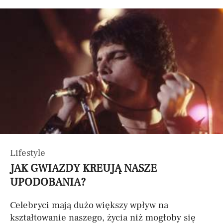
Lifestyle
JAK GWIAZDY KREUJĄ NASZE
UPODOBANIA?
Celebryci mają dużo większy wpływ na
kształtowanie naszego, życia niż mogłoby się