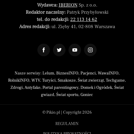
Wydawca:
IBERION
Sp. z o.o.
Redaktor naczelny:
Patryk Przybyłowski
tel. do redakcji:
22 113 14 62
Adres redakcji:
ul. Zięby 41, 02-808 Warszawa
Nasze serwisy:
Lelum
,
BiznesINFO
,
Pacjenci
,
WawaINFO
,
RolnikINFO
,
WTV
,
Turyści
,
Smakosze
,
Świat zwierząt
,
Techgame
,
Zdrogi
,
Antyfake
,
Portal parentingowy
,
Domek i Ogródek
,
Świat
gwiazd
,
Świat sportu
,
Goniec
© Pikio.pl | Copyright 2026
REGULAMIN