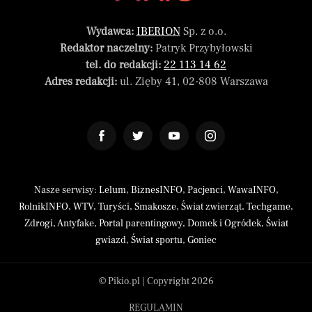
Wydawca:
IBERION
Sp. z o.o.
Redaktor naczelny:
Patryk Przybyłowski
tel. do redakcji:
22 113 14 62
Adres redakcji:
ul. Zięby 41, 02-808 Warszawa
Nasze serwisy:
Lelum
,
BiznesINFO
,
Pacjenci
,
WawaINFO
,
RolnikINFO
,
WTV
,
Turyści
,
Smakosze
,
Świat zwierząt
,
Techgame
,
Zdrogi
,
Antyfake
,
Portal parentingowy
,
Domek i Ogródek
,
Świat
gwiazd
,
Świat sportu
,
Goniec
© Pikio.pl | Copyright 2026
REGULAMIN