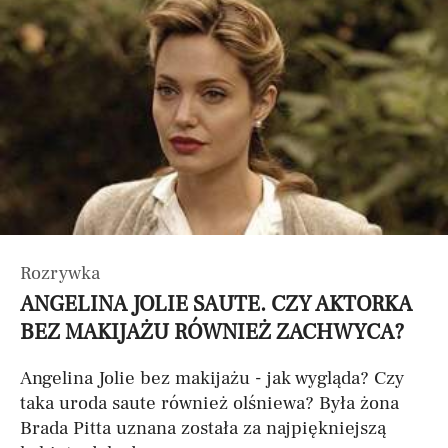
Rozrywka
ANGELINA JOLIE SAUTE. CZY AKTORKA
BEZ MAKIJAŻU RÓWNIEŻ ZACHWYCA?
Angelina Jolie bez makijażu - jak wygląda? Czy
taka uroda saute również olśniewa? Była żona
Brada Pitta uznana została za najpiękniejszą