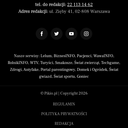
tel. do redakcji:
22 113 14 62
Adres redakcji:
ul. Zięby 41, 02-808 Warszawa
Nasze serwisy:
Lelum
,
BiznesINFO
,
Pacjenci
,
WawaINFO
,
RolnikINFO
,
WTV
,
Turyści
,
Smakosze
,
Świat zwierząt
,
Techgame
,
Zdrogi
,
Antyfake
,
Portal parentingowy
,
Domek i Ogródek
,
Świat
gwiazd
,
Świat sportu
,
Goniec
© Pikio.pl | Copyright 2026
REGULAMIN
POLITYKA PRYWATNOŚCI
REDAKCJA