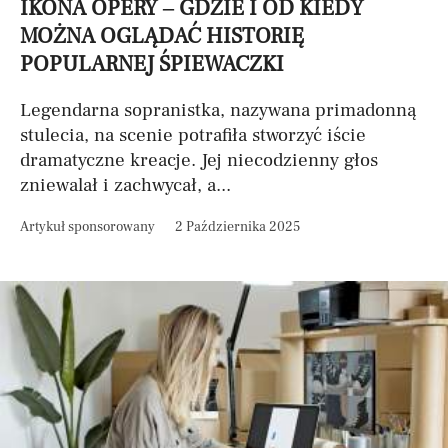
IKONA OPERY – GDZIE I OD KIEDY
MOŻNA OGLĄDAĆ HISTORIĘ
POPULARNEJ ŚPIEWACZKI
Legendarna sopranistka, nazywana primadonną
stulecia, na scenie potrafiła stworzyć iście
dramatyczne kreacje. Jej niecodzienny głos
zniewalał i zachwycał, a...
Artykuł sponsorowany
2 Października 2025