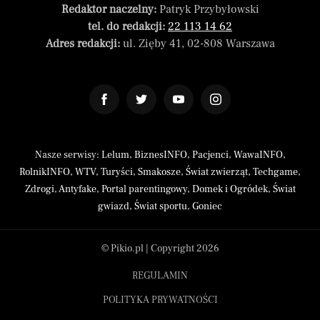
Redaktor naczelny:
Patryk Przybyłowski
tel. do redakcji:
22 113 14 62
Adres redakcji:
ul. Zięby 41, 02-808 Warszawa
Nasze serwisy:
Lelum
,
BiznesINFO
,
Pacjenci
,
WawaINFO
,
RolnikINFO
,
WTV
,
Turyści
,
Smakosze
,
Świat zwierząt
,
Techgame
,
Zdrogi
,
Antyfake
,
Portal parentingowy
,
Domek i Ogródek
,
Świat
gwiazd
,
Świat sportu
,
Goniec
© Pikio.pl | Copyright 2026
REGULAMIN
POLITYKA PRYWATNOŚCI