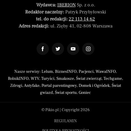
Wydawca:
IBERION
Sp. z o.o.
Redaktor naczelny:
Patryk Przybyłowski
tel. do redakcji:
22 113 14 62
Adres redakcji:
ul. Zięby 41, 02-808 Warszawa
Nasze serwisy:
Lelum
,
BiznesINFO
,
Pacjenci
,
WawaINFO
,
RolnikINFO
,
WTV
,
Turyści
,
Smakosze
,
Świat zwierząt
,
Techgame
,
Zdrogi
,
Antyfake
,
Portal parentingowy
,
Domek i Ogródek
,
Świat
gwiazd
,
Świat sportu
,
Goniec
© Pikio.pl | Copyright 2026
REGULAMIN