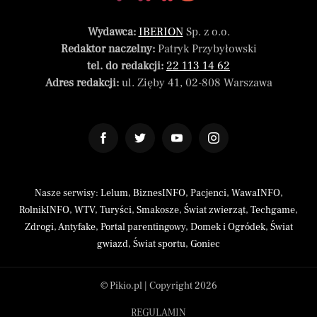
Wydawca:
IBERION
Sp. z o.o.
Redaktor naczelny:
Patryk Przybyłowski
tel. do redakcji:
22 113 14 62
Adres redakcji:
ul. Zięby 41, 02-808 Warszawa
Nasze serwisy:
Lelum
,
BiznesINFO
,
Pacjenci
,
WawaINFO
,
RolnikINFO
,
WTV
,
Turyści
,
Smakosze
,
Świat zwierząt
,
Techgame
,
Zdrogi
,
Antyfake
,
Portal parentingowy
,
Domek i Ogródek
,
Świat
gwiazd
,
Świat sportu
,
Goniec
© Pikio.pl | Copyright 2026
REGULAMIN