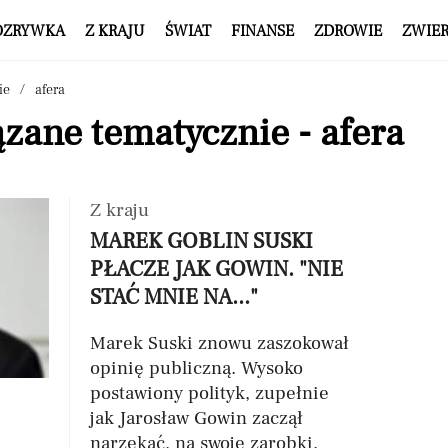
OZRYWKA
Z KRAJU
ŚWIAT
FINANSE
ZDROWIE
ZWIE
ie
afera
zane tematycznie - afera
Z kraju
MAREK GOBLIN SUSKI
PŁACZE JAK GOWIN. "NIE
STAĆ MNIE NA..."
Marek Suski znowu zaszokował
opinię publiczną. Wysoko
postawiony polityk, zupełnie
jak Jarosław Gowin zaczął
narzekać, na swoje zarobki.