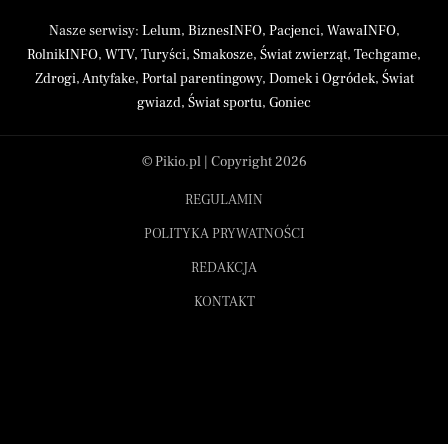
Nasze serwisy:
Lelum
,
BiznesINFO
,
Pacjenci
,
WawaINFO
,
RolnikINFO
,
WTV
,
Turyści
,
Smakosze
,
Świat zwierząt
,
Techgame
,
Zdrogi
,
Antyfake
,
Portal parentingowy
,
Domek i Ogródek
,
Świat
gwiazd
,
Świat sportu
,
Goniec
© Pikio.pl | Copyright 2026
REGULAMIN
POLITYKA PRYWATNOŚCI
REDAKCJA
KONTAKT