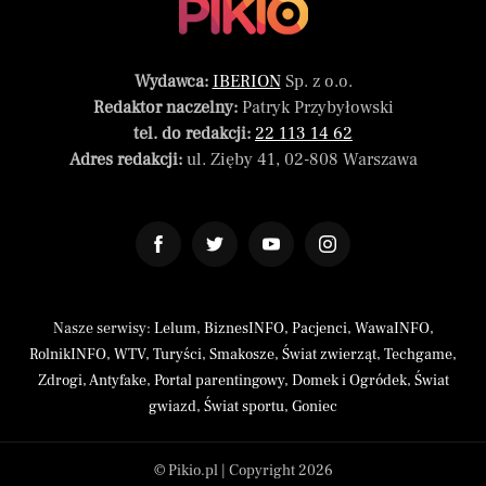
Wydawca:
IBERION
Sp. z o.o.
Redaktor naczelny:
Patryk Przybyłowski
tel. do redakcji:
22 113 14 62
Adres redakcji:
ul. Zięby 41, 02-808 Warszawa
Nasze serwisy:
Lelum
,
BiznesINFO
,
Pacjenci
,
WawaINFO
,
RolnikINFO
,
WTV
,
Turyści
,
Smakosze
,
Świat zwierząt
,
Techgame
,
Zdrogi
,
Antyfake
,
Portal parentingowy
,
Domek i Ogródek
,
Świat
gwiazd
,
Świat sportu
,
Goniec
© Pikio.pl | Copyright 2026