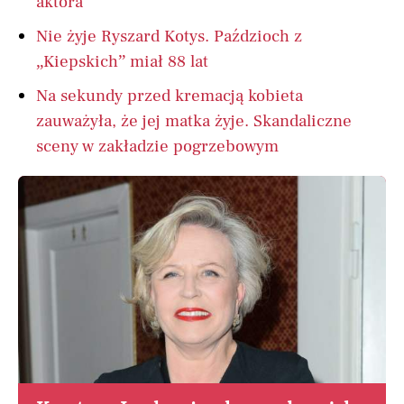
aktora
Nie żyje Ryszard Kotys. Paździoch z
„Kiepskich” miał 88 lat
Na sekundy przed kremacją kobieta
zauważyła, że jej matka żyje. Skandaliczne
sceny w zakładzie pogrzebowym