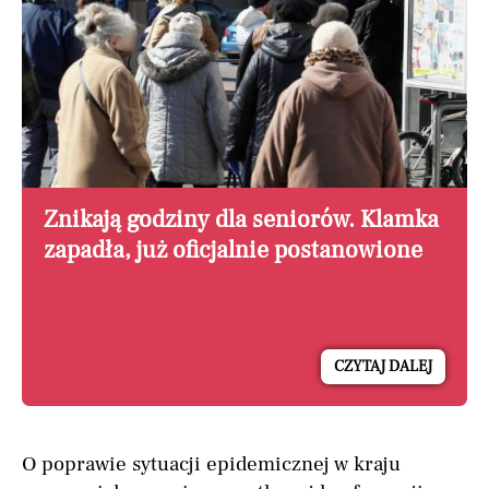
Znikają godziny dla seniorów. Klamka
zapadła, już oficjalnie postanowione
CZYTAJ DALEJ
O poprawie sytuacji epidemicznej w kraju