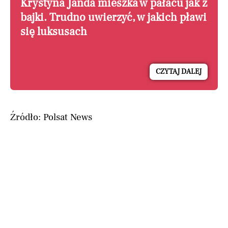
Krystyna Janda mieszka w pałacu jak z
bajki. Trudno uwierzyć, w jakich pławi
się luksusach
CZYTAJ DALEJ
Źródło: Polsat News