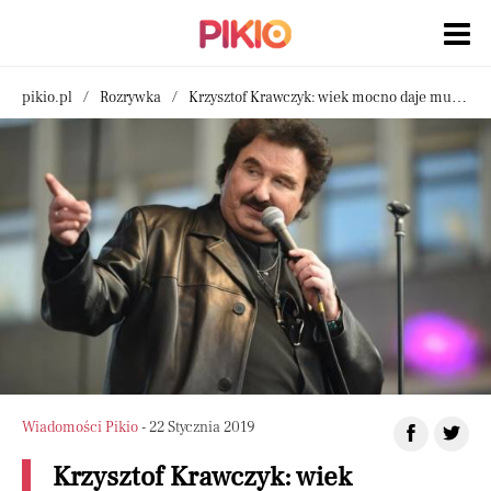
pikio.pl
Rozrywka
Krzysztof Krawczyk: wiek mocno daje mu się we znaki. Ile ma lat?
Wiadomości Pikio
- 22 Stycznia 2019
Krzysztof Krawczyk: wiek