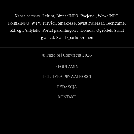
Nasze serwisy:
Lelum
,
BiznesINFO
,
Pacjenci
,
WawaINFO
,
RolnikINFO
,
WTV
,
Turyści
,
Smakosze
,
Świat zwierząt
,
Techgame
,
Zdrogi
,
Antyfake
,
Portal parentingowy
,
Domek i Ogródek
,
Świat
gwiazd
,
Świat sportu
,
Goniec
© Pikio.pl | Copyright 2026
REGULAMIN
POLITYKA PRYWATNOŚCI
REDAKCJA
KONTAKT