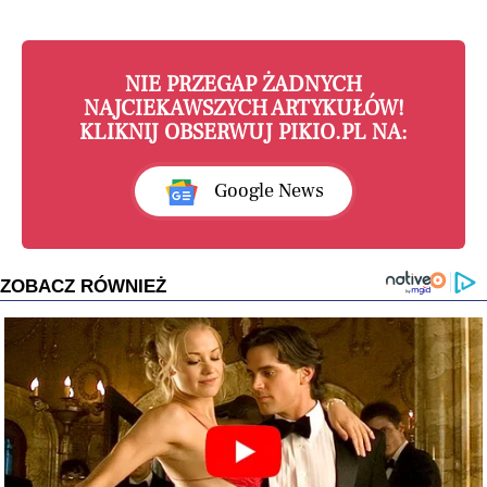
NIE PRZEGAP ŻADNYCH
NAJCIEKAWSZYCH ARTYKUŁÓW!
KLIKNIJ OBSERWUJ PIKIO.PL NA:
Google News
ZOBACZ RÓWNIEŻ