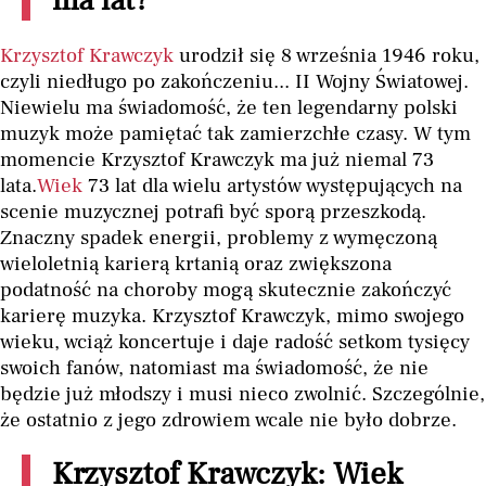
ma lat?
Krzysztof Krawczyk
urodził się 8 września 1946 roku,
czyli niedługo po zakończeniu... II Wojny Światowej.
Niewielu ma świadomość, że ten legendarny polski
muzyk może pamiętać tak zamierzchłe czasy. W tym
momencie Krzysztof Krawczyk ma już niemal 73
lata.
Wiek
73 lat dla wielu artystów występujących na
scenie muzycznej potrafi być sporą przeszkodą.
Znaczny spadek energii, problemy z wymęczoną
wieloletnią karierą krtanią oraz zwiększona
podatność na choroby mogą skutecznie zakończyć
karierę muzyka. Krzysztof Krawczyk, mimo swojego
wieku, wciąż koncertuje i daje radość setkom tysięcy
swoich fanów, natomiast ma świadomość, że nie
będzie już młodszy i musi nieco zwolnić. Szczególnie,
że ostatnio z jego zdrowiem wcale nie było dobrze.
Krzysztof Krawczyk: Wiek