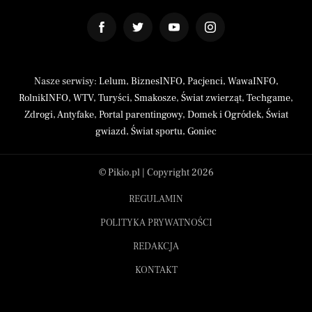
Nasze serwisy:
Lelum
,
BiznesINFO
,
Pacjenci
,
WawaINFO
,
RolnikINFO
,
WTV
,
Turyści
,
Smakosze
,
Świat zwierząt
,
Techgame
,
Zdrogi
,
Antyfake
,
Portal parentingowy
,
Domek i Ogródek
,
Świat
gwiazd
,
Świat sportu
,
Goniec
© Pikio.pl | Copyright 2026
REGULAMIN
POLITYKA PRYWATNOŚCI
REDAKCJA
KONTAKT