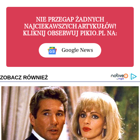
NIE PRZEGAP ŻADNYCH
NAJCIEKAWSZYCH ARTYKUŁÓW!
KLIKNIJ OBSERWUJ PIKIO.PL NA:
Google News
ZOBACZ RÓWNIEŻ