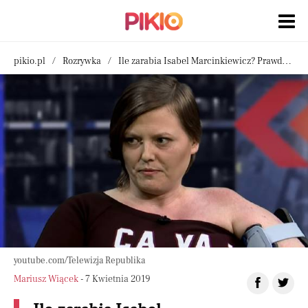
pikio.pl
Rozrywka
Ile zarabia Isabel Marcinkiewicz? Prawda o jej miesięcznych dochodach może was zaskoczyć
youtube.com/Telewizja Republika
Mariusz Wiącek
- 7 Kwietnia 2019