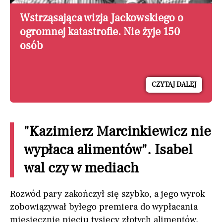
Wstrząsająca wizja Jackowskiego o
ogromnej katastrofie. Nie żyje 150
osób
CZYTAJ DALEJ
"Kazimierz Marcinkiewicz nie
wypłaca alimentów". Isabel
wal czy w mediach
Rozwód pary zakończył się szybko, a jego wyrok
zobowiązywał byłego premiera do wypłacania
miesięcznie pięciu tysięcy złotych alimentów.