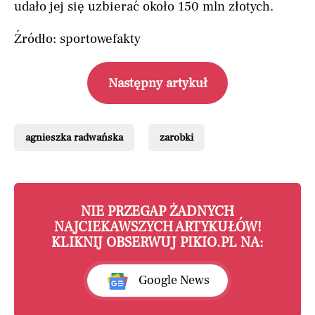
udało jej się uzbierać około 150 mln złotych.
Źródło: sportowefakty
Następny artykuł
agnieszka radwańska
zarobki
NIE PRZEGAP ŻADNYCH
NAJCIEKAWSZYCH ARTYKUŁÓW!
KLIKNIJ OBSERWUJ PIKIO.PL NA:
Google News