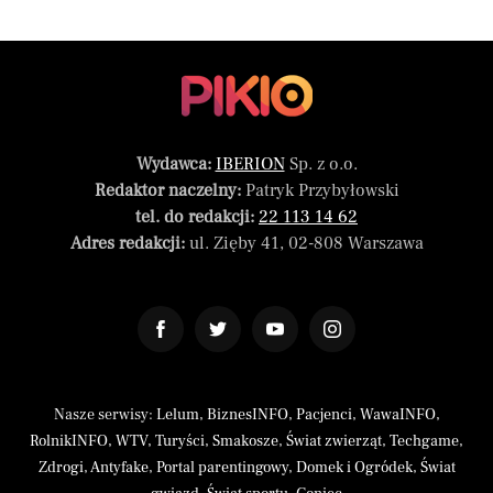
Wydawca:
IBERION
Sp. z o.o.
Redaktor naczelny:
Patryk Przybyłowski
tel. do redakcji:
22 113 14 62
Adres redakcji:
ul. Zięby 41, 02-808 Warszawa
Nasze serwisy:
Lelum
,
BiznesINFO
,
Pacjenci
,
WawaINFO
,
RolnikINFO
,
WTV
,
Turyści
,
Smakosze
,
Świat zwierząt
,
Techgame
,
Zdrogi
,
Antyfake
,
Portal parentingowy
,
Domek i Ogródek
,
Świat