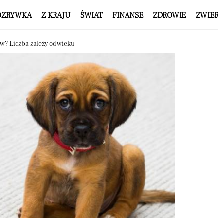
OZRYWKA
Z KRAJU
ŚWIAT
FINANSE
ZDROWIE
ZWIE
ów? Liczba zależy od wieku