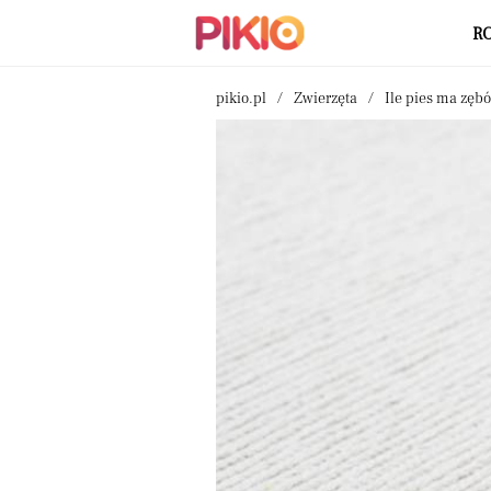
R
pikio.pl
Zwierzęta
Ile pies ma zęb