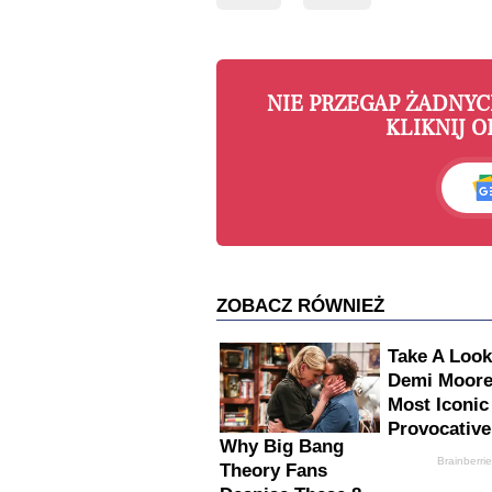
NIE PRZEGAP ŻADNY
KLIKNIJ O
ZOBACZ RÓWNIEŻ
Take A Look
Demi Moore
Most Iconic
Provocative
Why Big Bang
Brainberri
Theory Fans