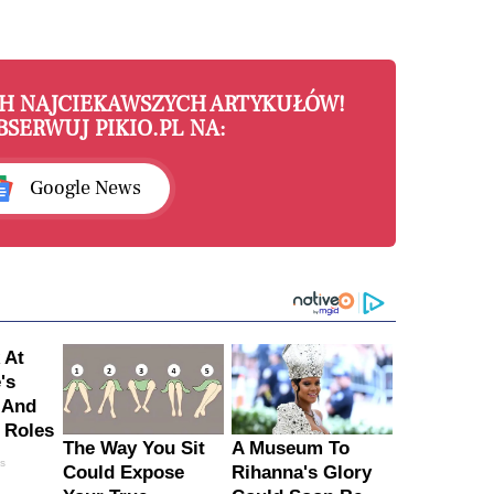
CH NAJCIEKAWSZYCH ARTYKUŁÓW!
BSERWUJ PIKIO.PL NA:
Google News
 At
's
 And
 Roles
The Way You Sit
A Museum To
es
Could Expose
Rihanna's Glory