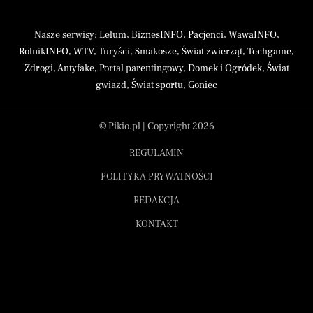
Nasze serwisy:
Lelum
,
BiznesINFO
,
Pacjenci
,
WawaINFO
,
RolnikINFO
,
WTV
,
Turyści
,
Smakosze
,
Świat zwierząt
,
Techgame
,
Zdrogi
,
Antyfake
,
Portal parentingowy
,
Domek i Ogródek
,
Świat
gwiazd
,
Świat sportu
,
Goniec
© Pikio.pl | Copyright 2026
REGULAMIN
POLITYKA PRYWATNOŚCI
REDAKCJA
KONTAKT