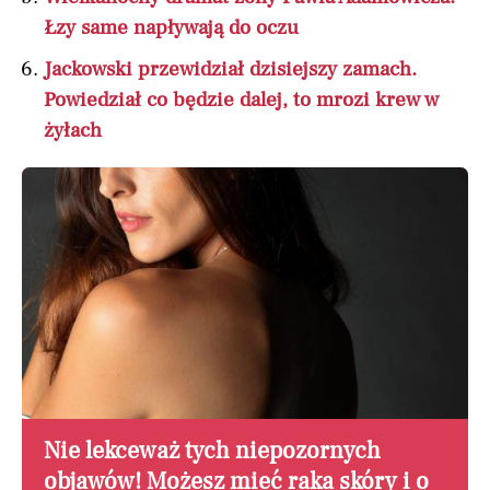
Łzy same napływają do oczu
Jackowski przewidział dzisiejszy zamach.
Powiedział co będzie dalej, to mrozi krew w
żyłach
Nie lekceważ tych niepozornych
objawów! Możesz mieć raka skóry i o