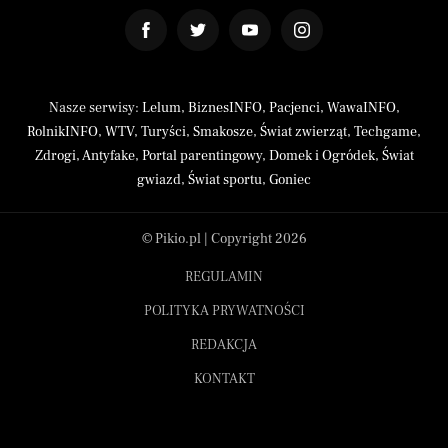
Nasze serwisy:
Lelum
,
BiznesINFO
,
Pacjenci
,
WawaINFO
,
RolnikINFO
,
WTV
,
Turyści
,
Smakosze
,
Świat zwierząt
,
Techgame
,
Zdrogi
,
Antyfake
,
Portal parentingowy
,
Domek i Ogródek
,
Świat
gwiazd
,
Świat sportu
,
Goniec
© Pikio.pl | Copyright 2026
REGULAMIN
POLITYKA PRYWATNOŚCI
REDAKCJA
KONTAKT