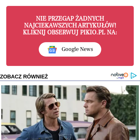
NIE PRZEGAP ŻADNYCH
NAJCIEKAWSZYCH ARTYKUŁÓW!
KLIKNIJ OBSERWUJ PIKIO.PL NA:
Google News
ZOBACZ RÓWNIEŻ