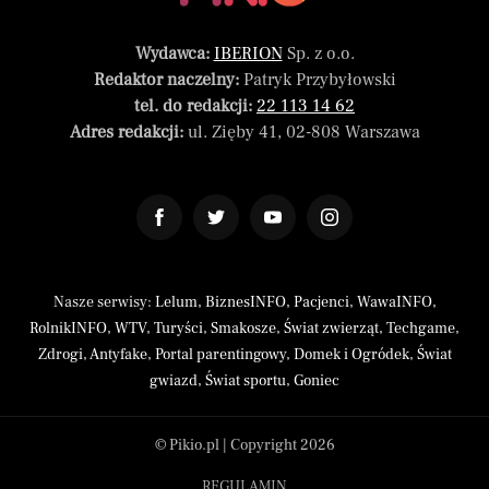
Wydawca:
IBERION
Sp. z o.o.
Redaktor naczelny:
Patryk Przybyłowski
tel. do redakcji:
22 113 14 62
Adres redakcji:
ul. Zięby 41, 02-808 Warszawa
Nasze serwisy:
Lelum
,
BiznesINFO
,
Pacjenci
,
WawaINFO
,
RolnikINFO
,
WTV
,
Turyści
,
Smakosze
,
Świat zwierząt
,
Techgame
,
Zdrogi
,
Antyfake
,
Portal parentingowy
,
Domek i Ogródek
,
Świat
gwiazd
,
Świat sportu
,
Goniec
© Pikio.pl | Copyright 2026
REGULAMIN