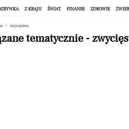
OZRYWKA
Z KRAJU
ŚWIAT
FINANSE
ZDROWIE
ZWIE
ie
zwycięstwo
zane tematycznie - zwycię