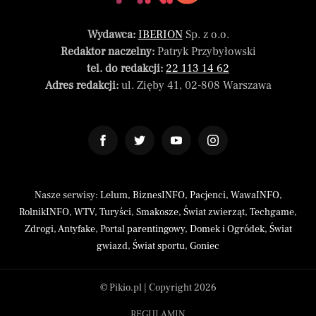
Wydawca:
IBERION
Sp. z o.o.
Redaktor naczelny:
Patryk Przybyłowski
tel. do redakcji:
22 113 14 62
Adres redakcji:
ul. Zięby 41, 02-808 Warszawa
Nasze serwisy:
Lelum
,
BiznesINFO
,
Pacjenci
,
WawaINFO
,
RolnikINFO
,
WTV
,
Turyści
,
Smakosze
,
Świat zwierząt
,
Techgame
,
Zdrogi
,
Antyfake
,
Portal parentingowy
,
Domek i Ogródek
,
Świat
gwiazd
,
Świat sportu
,
Goniec
© Pikio.pl | Copyright 2026
REGULAMIN