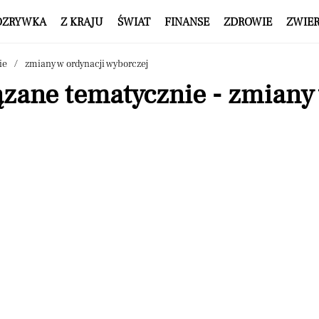
OZRYWKA
Z KRAJU
ŚWIAT
FINANSE
ZDROWIE
ZWIE
ie
zmiany w ordynacji wyborczej
zane tematycznie - zmiany 