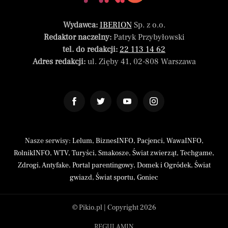
Wydawca:
IBERION
Sp. z o.o.
Redaktor naczelny:
Patryk Przybyłowski
tel. do redakcji:
22 113 14 62
Adres redakcji:
ul. Zięby 41, 02-808 Warszawa
Nasze serwisy:
Lelum
,
BiznesINFO
,
Pacjenci
,
WawaINFO
,
RolnikINFO
,
WTV
,
Turyści
,
Smakosze
,
Świat zwierząt
,
Techgame
,
Zdrogi
,
Antyfake
,
Portal parentingowy
,
Domek i Ogródek
,
Świat
gwiazd
,
Świat sportu
,
Goniec
© Pikio.pl | Copyright 2026
REGULAMIN