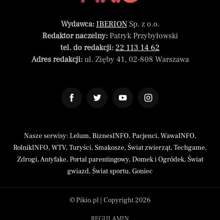
Wydawca:
IBERION
Sp. z o.o.
Redaktor naczelny:
Patryk Przybyłowski
tel. do redakcji:
22 113 14 62
Adres redakcji:
ul. Zięby 41, 02-808 Warszawa
Nasze serwisy:
Lelum
,
BiznesINFO
,
Pacjenci
,
WawaINFO
,
RolnikINFO
,
WTV
,
Turyści
,
Smakosze
,
Świat zwierząt
,
Techgame
,
Zdrogi
,
Antyfake
,
Portal parentingowy
,
Domek i Ogródek
,
Świat
gwiazd
,
Świat sportu
,
Goniec
© Pikio.pl | Copyright 2026
REGULAMIN