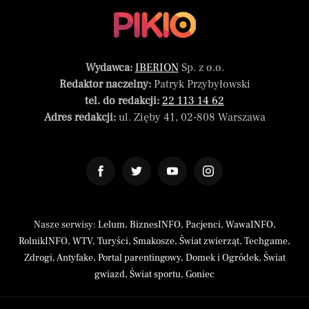
Wydawca:
IBERION
Sp. z o.o.
Redaktor naczelny:
Patryk Przybyłowski
tel. do redakcji:
22 113 14 62
Adres redakcji:
ul. Zięby 41, 02-808 Warszawa
Nasze serwisy:
Lelum
,
BiznesINFO
,
Pacjenci
,
WawaINFO
,
RolnikINFO
,
WTV
,
Turyści
,
Smakosze
,
Świat zwierząt
,
Techgame
,
Zdrogi
,
Antyfake
,
Portal parentingowy
,
Domek i Ogródek
,
Świat
gwiazd
,
Świat sportu
,
Goniec