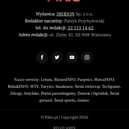
Wydawca:
IBERION
Sp. z o.o.
Redaktor naczelny:
Patryk Przybyłowski
tel. do redakcji:
22 113 14 62
Adres redakcji:
ul. Zięby 41, 02-808 Warszawa
Nasze serwisy:
Lelum
,
BiznesINFO
,
Pacjenci
,
WawaINFO
,
RolnikINFO
,
WTV
,
Turyści
,
Smakosze
,
Świat zwierząt
,
Techgame
,
Zdrogi
,
Antyfake
,
Portal parentingowy
,
Domek i Ogródek
,
Świat
gwiazd
,
Świat sportu
,
Goniec
© Pikio.pl | Copyright 2026
REGULAMIN