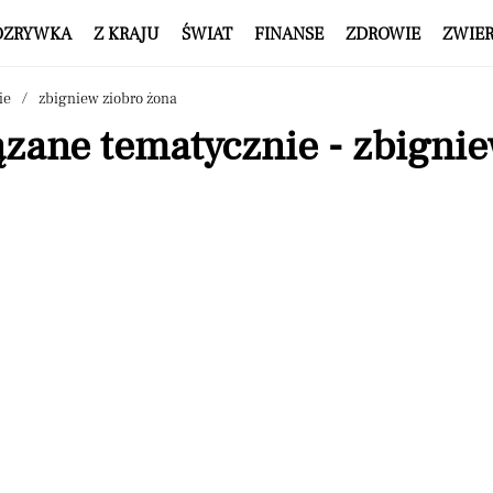
OZRYWKA
Z KRAJU
ŚWIAT
FINANSE
ZDROWIE
ZWIE
ie
zbigniew ziobro żona
zane tematycznie - zbignie