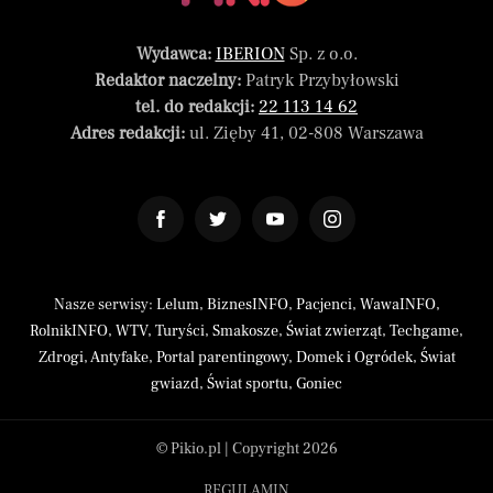
Wydawca:
IBERION
Sp. z o.o.
Redaktor naczelny:
Patryk Przybyłowski
tel. do redakcji:
22 113 14 62
Adres redakcji:
ul. Zięby 41, 02-808 Warszawa
Nasze serwisy:
Lelum
,
BiznesINFO
,
Pacjenci
,
WawaINFO
,
RolnikINFO
,
WTV
,
Turyści
,
Smakosze
,
Świat zwierząt
,
Techgame
,
Zdrogi
,
Antyfake
,
Portal parentingowy
,
Domek i Ogródek
,
Świat
gwiazd
,
Świat sportu
,
Goniec
© Pikio.pl | Copyright 2026
REGULAMIN