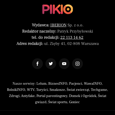
Wydawca:
IBERION
Sp. z o.o.
Redaktor naczelny:
Patryk Przybyłowski
tel. do redakcji:
22 113 14 62
Adres redakcji:
ul. Zięby 41, 02-808 Warszawa
Nasze serwisy:
Lelum
,
BiznesINFO
,
Pacjenci
,
WawaINFO
,
RolnikINFO
,
WTV
,
Turyści
,
Smakosze
,
Świat zwierząt
,
Techgame
,
Zdrogi
,
Antyfake
,
Portal parentingowy
,
Domek i Ogródek
,
Świat
gwiazd
,
Świat sportu
,
Goniec