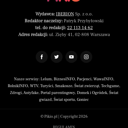
Wydawca:
IBERION
Sp. z o.o.
Redaktor naczelny:
Patryk Przybyłowski
tel. do redakcji:
22 113 14 62
Adres redakcji:
ul. Zięby 41, 02-808 Warszawa
Nasze serwisy:
Lelum
,
BiznesINFO
,
Pacjenci
,
WawaINFO
,
RolnikINFO
,
WTV
,
Turyści
,
Smakosze
,
Świat zwierząt
,
Techgame
,
Zdrogi
,
Antyfake
,
Portal parentingowy
,
Domek i Ogródek
,
Świat
gwiazd
,
Świat sportu
,
Goniec
© Pikio.pl | Copyright 2026
REGULAMIN