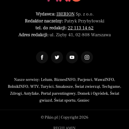
Wydawca:
IBERION
Sp. z o.o.
Redaktor naczelny:
Patryk Przybyłowski
tel. do redakcji:
22 113 14 62
Adres redakcji:
ul. Zięby 41, 02-808 Warszawa
Nasze serwisy:
Lelum
,
BiznesINFO
,
Pacjenci
,
WawaINFO
,
RolnikINFO
,
WTV
,
Turyści
,
Smakosze
,
Świat zwierząt
,
Techgame
,
Zdrogi
,
Antyfake
,
Portal parentingowy
,
Domek i Ogródek
,
Świat
gwiazd
,
Świat sportu
,
Goniec
© Pikio.pl | Copyright 2026
REGULAMIN