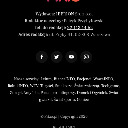
Wydawca:
IBERION
Sp. z o.o.
Redaktor naczelny:
Patryk Przybyłowski
tel. do redakcji:
22 113 14 62
Adres redakcji:
ul. Zięby 41, 02-808 Warszawa
Nasze serwisy:
Lelum
,
BiznesINFO
,
Pacjenci
,
WawaINFO
,
RolnikINFO
,
WTV
,
Turyści
,
Smakosze
,
Świat zwierząt
,
Techgame
,
Zdrogi
,
Antyfake
,
Portal parentingowy
,
Domek i Ogródek
,
Świat
gwiazd
,
Świat sportu
,
Goniec
© Pikio.pl | Copyright 2026
REGULAMIN