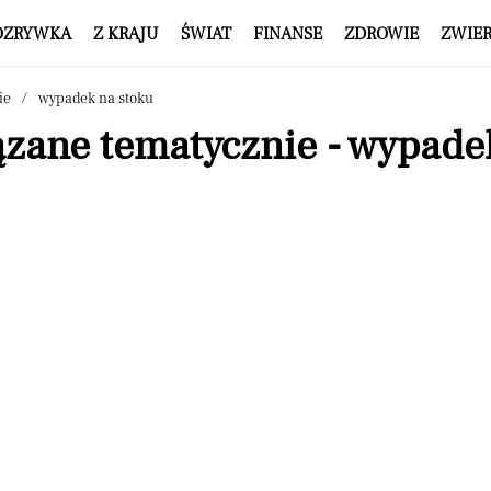
OZRYWKA
Z KRAJU
ŚWIAT
FINANSE
ZDROWIE
ZWIE
ie
wypadek na stoku
ązane tematycznie - wypade