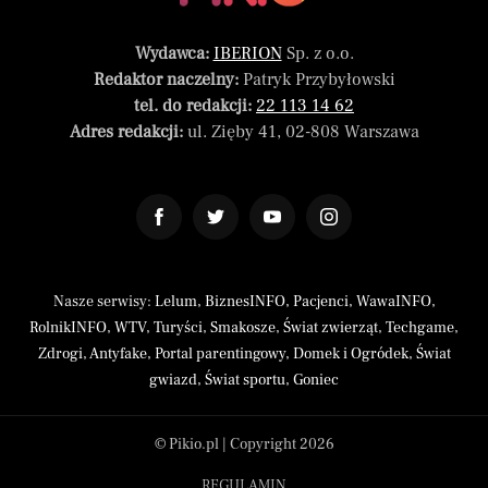
Wydawca:
IBERION
Sp. z o.o.
Redaktor naczelny:
Patryk Przybyłowski
tel. do redakcji:
22 113 14 62
Adres redakcji:
ul. Zięby 41, 02-808 Warszawa
Nasze serwisy:
Lelum
,
BiznesINFO
,
Pacjenci
,
WawaINFO
,
RolnikINFO
,
WTV
,
Turyści
,
Smakosze
,
Świat zwierząt
,
Techgame
,
Zdrogi
,
Antyfake
,
Portal parentingowy
,
Domek i Ogródek
,
Świat
gwiazd
,
Świat sportu
,
Goniec
© Pikio.pl | Copyright 2026
REGULAMIN