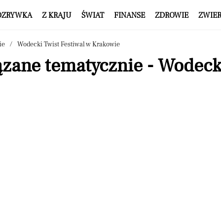
OZRYWKA
Z KRAJU
ŚWIAT
FINANSE
ZDROWIE
ZWIE
ie
Wodecki Twist Festiwal w Krakowie
zane tematycznie - Wodecki