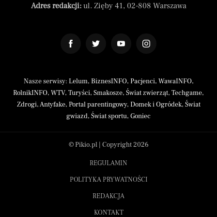
Adres redakcji:
ul. Zięby 41, 02-808 Warszawa
Nasze serwisy:
Lelum
,
BiznesINFO
,
Pacjenci
,
WawaINFO
,
RolnikINFO
,
WTV
,
Turyści
,
Smakosze
,
Świat zwierząt
,
Techgame
,
Zdrogi
,
Antyfake
,
Portal parentingowy
,
Domek i Ogródek
,
Świat
gwiazd
,
Świat sportu
,
Goniec
© Pikio.pl | Copyright 2026
REGULAMIN
POLITYKA PRYWATNOŚCI
REDAKCJA
KONTAKT