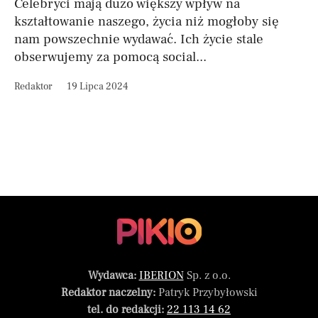
Celebryci mają dużo większy wpływ na
kształtowanie naszego, życia niż mogłoby się
nam powszechnie wydawać. Ich życie stale
obserwujemy za pomocą social...
Redaktor
19 Lipca 2024
Wydawca:
IBERION
Sp. z o.o.
Redaktor naczelny:
Patryk Przybyłowski
tel. do redakcji:
22 113 14 62