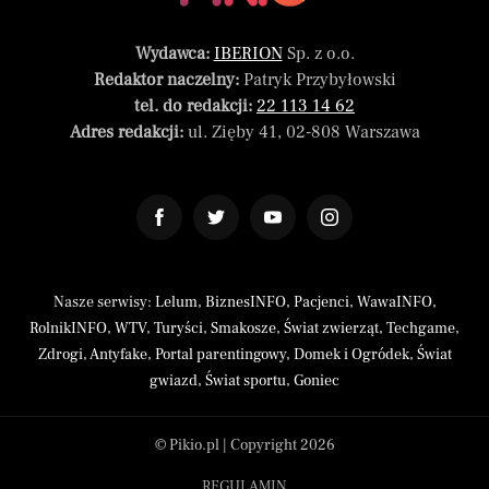
Wydawca:
IBERION
Sp. z o.o.
Redaktor naczelny:
Patryk Przybyłowski
tel. do redakcji:
22 113 14 62
Adres redakcji:
ul. Zięby 41, 02-808 Warszawa
Nasze serwisy:
Lelum
,
BiznesINFO
,
Pacjenci
,
WawaINFO
,
RolnikINFO
,
WTV
,
Turyści
,
Smakosze
,
Świat zwierząt
,
Techgame
,
Zdrogi
,
Antyfake
,
Portal parentingowy
,
Domek i Ogródek
,
Świat
gwiazd
,
Świat sportu
,
Goniec
© Pikio.pl | Copyright 2026
REGULAMIN