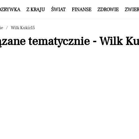
OZRYWKA
Z KRAJU
ŚWIAT
FINANSE
ZDROWIE
ZWIE
ie
Wilk Kukiz15
zane tematycznie - Wilk K