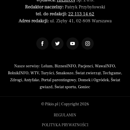
Wydawca:
IBERION
Sp. z o.o.
Redaktor naczelny:
Patryk Przybyłowski
tel. do redakcji:
22 113 14 62
Adres redakcji:
ul. Zięby 41, 02-808 Warszawa
Nasze serwisy:
Lelum
,
BiznesINFO
,
Pacjenci
,
WawaINFO
,
RolnikINFO
,
WTV
,
Turyści
,
Smakosze
,
Świat zwierząt
,
Techgame
,
Zdrogi
,
Antyfake
,
Portal parentingowy
,
Domek i Ogródek
,
Świat
gwiazd
,
Świat sportu
,
Goniec
© Pikio.pl | Copyright 2026
REGULAMIN
POLITYKA PRYWATNOŚCI