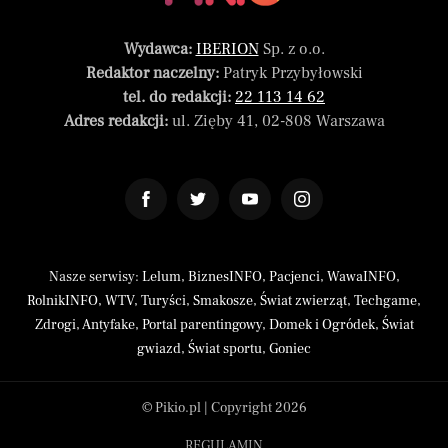
Wydawca:
IBERION
Sp. z o.o.
Redaktor naczelny:
Patryk Przybyłowski
tel. do redakcji:
22 113 14 62
Adres redakcji:
ul. Zięby 41, 02-808 Warszawa
Nasze serwisy:
Lelum
,
BiznesINFO
,
Pacjenci
,
WawaINFO
,
RolnikINFO
,
WTV
,
Turyści
,
Smakosze
,
Świat zwierząt
,
Techgame
,
Zdrogi
,
Antyfake
,
Portal parentingowy
,
Domek i Ogródek
,
Świat
gwiazd
,
Świat sportu
,
Goniec
© Pikio.pl | Copyright 2026
REGULAMIN