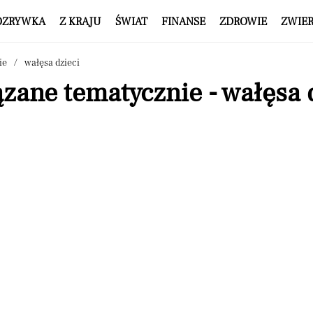
OZRYWKA
Z KRAJU
ŚWIAT
FINANSE
ZDROWIE
ZWIE
ie
wałęsa dzieci
zane tematycznie - wałęsa 