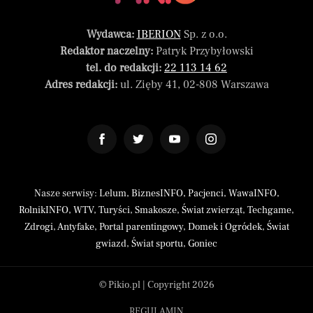
Wydawca:
IBERION
Sp. z o.o.
Redaktor naczelny:
Patryk Przybyłowski
tel. do redakcji:
22 113 14 62
Adres redakcji:
ul. Zięby 41, 02-808 Warszawa
Nasze serwisy:
Lelum
,
BiznesINFO
,
Pacjenci
,
WawaINFO
,
RolnikINFO
,
WTV
,
Turyści
,
Smakosze
,
Świat zwierząt
,
Techgame
,
Zdrogi
,
Antyfake
,
Portal parentingowy
,
Domek i Ogródek
,
Świat
gwiazd
,
Świat sportu
,
Goniec
© Pikio.pl | Copyright 2026
REGULAMIN