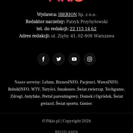
Wydawca:
IBERION
Sp. z o.o.
Redaktor naczelny:
Patryk Przybyłowski
tel. do redakcji:
22 113 14 62
Adres redakcji:
ul. Zięby 41, 02-808 Warszawa
Nasze serwisy:
Lelum
,
BiznesINFO
,
Pacjenci
,
WawaINFO
,
RolnikINFO
,
WTV
,
Turyści
,
Smakosze
,
Świat zwierząt
,
Techgame
,
Zdrogi
,
Antyfake
,
Portal parentingowy
,
Domek i Ogródek
,
Świat
gwiazd
,
Świat sportu
,
Goniec
© Pikio.pl | Copyright 2026
REGULAMIN