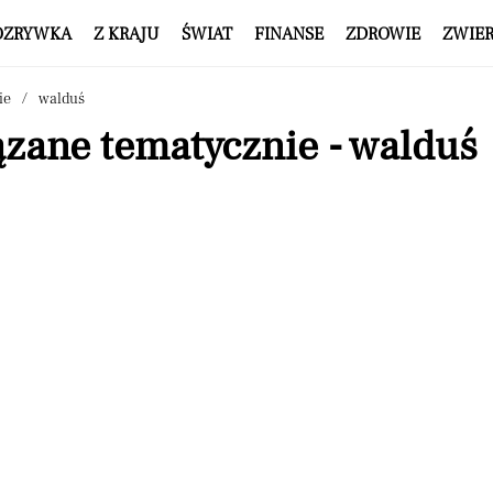
OZRYWKA
Z KRAJU
ŚWIAT
FINANSE
ZDROWIE
ZWIE
ie
walduś
ązane tematycznie - walduś