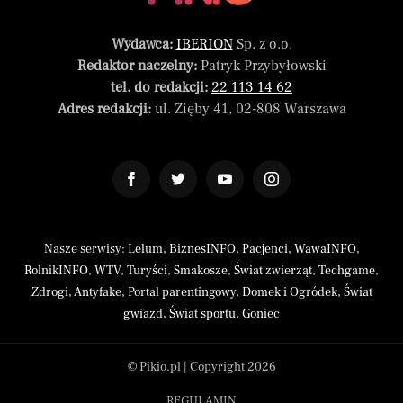
Wydawca:
IBERION
Sp. z o.o.
Redaktor naczelny:
Patryk Przybyłowski
tel. do redakcji:
22 113 14 62
Adres redakcji:
ul. Zięby 41, 02-808 Warszawa
Nasze serwisy:
Lelum
,
BiznesINFO
,
Pacjenci
,
WawaINFO
,
RolnikINFO
,
WTV
,
Turyści
,
Smakosze
,
Świat zwierząt
,
Techgame
,
Zdrogi
,
Antyfake
,
Portal parentingowy
,
Domek i Ogródek
,
Świat
gwiazd
,
Świat sportu
,
Goniec
© Pikio.pl | Copyright 2026
REGULAMIN