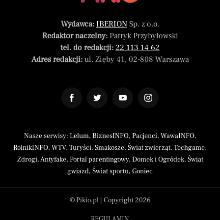
Wydawca:
IBERION
Sp. z o.o.
Redaktor naczelny:
Patryk Przybyłowski
tel. do redakcji:
22 113 14 62
Adres redakcji:
ul. Zięby 41, 02-808 Warszawa
Nasze serwisy:
Lelum
,
BiznesINFO
,
Pacjenci
,
WawaINFO
,
RolnikINFO
,
WTV
,
Turyści
,
Smakosze
,
Świat zwierząt
,
Techgame
,
Zdrogi
,
Antyfake
,
Portal parentingowy
,
Domek i Ogródek
,
Świat
gwiazd
,
Świat sportu
,
Goniec
© Pikio.pl | Copyright 2026
REGULAMIN