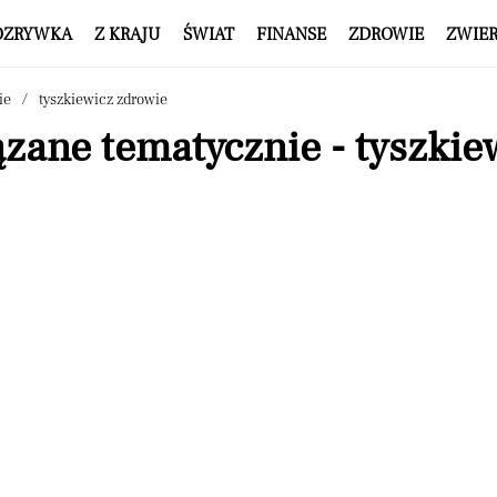
OZRYWKA
Z KRAJU
ŚWIAT
FINANSE
ZDROWIE
ZWIE
ie
tyszkiewicz zdrowie
zane tematycznie - tyszkie