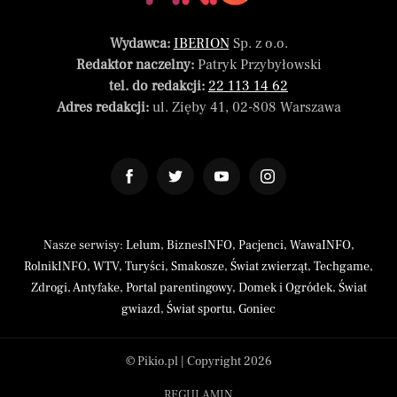
Wydawca:
IBERION
Sp. z o.o.
Redaktor naczelny:
Patryk Przybyłowski
tel. do redakcji:
22 113 14 62
Adres redakcji:
ul. Zięby 41, 02-808 Warszawa
Nasze serwisy:
Lelum
,
BiznesINFO
,
Pacjenci
,
WawaINFO
,
RolnikINFO
,
WTV
,
Turyści
,
Smakosze
,
Świat zwierząt
,
Techgame
,
Zdrogi
,
Antyfake
,
Portal parentingowy
,
Domek i Ogródek
,
Świat
gwiazd
,
Świat sportu
,
Goniec
© Pikio.pl | Copyright 2026
REGULAMIN