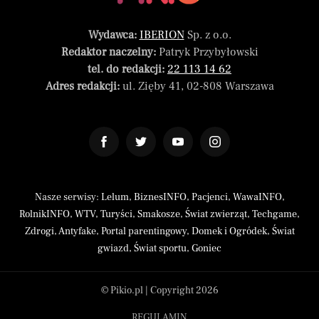
Wydawca:
IBERION
Sp. z o.o.
Redaktor naczelny:
Patryk Przybyłowski
tel. do redakcji:
22 113 14 62
Adres redakcji:
ul. Zięby 41, 02-808 Warszawa
Nasze serwisy:
Lelum
,
BiznesINFO
,
Pacjenci
,
WawaINFO
,
RolnikINFO
,
WTV
,
Turyści
,
Smakosze
,
Świat zwierząt
,
Techgame
,
Zdrogi
,
Antyfake
,
Portal parentingowy
,
Domek i Ogródek
,
Świat
gwiazd
,
Świat sportu
,
Goniec
© Pikio.pl | Copyright 2026
REGULAMIN